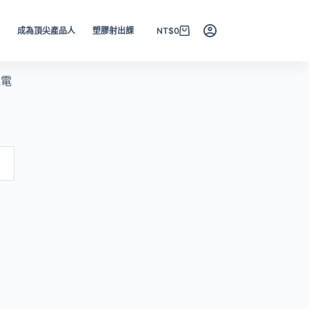
課
成為頂尖產品人
塑膠射出課
NT$
0
過電